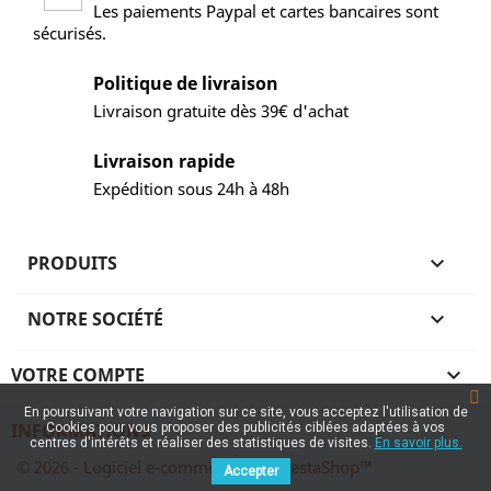
Les paiements Paypal et cartes bancaires sont
sécurisés.
Politique de livraison
Livraison gratuite dès 39€ d'achat
Livraison rapide
Expédition sous 24h à 48h
PRODUITS

NOTRE SOCIÉTÉ

VOTRE COMPTE

En poursuivant votre navigation sur ce site, vous acceptez l'utilisation de
INFORMATIONS
Cookies pour vous proposer des publicités ciblées adaptées à vos
centres d'intérêts et réaliser des statistiques de visites.
En savoir plus.
© 2026 - Logiciel e-commerce par PrestaShop™
Accepter