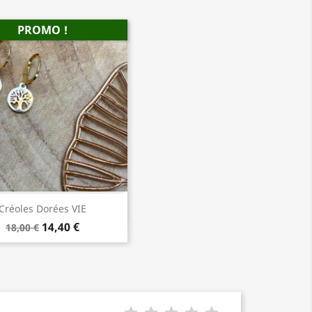
PROMO !
Aperçu rapide

Créoles Dorées VIE
14,40 €
18,00 €