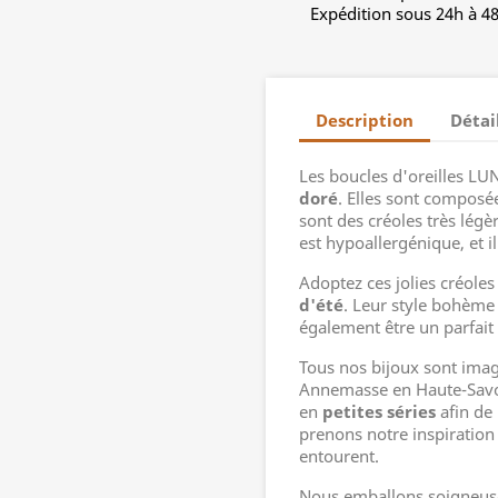
Expédition sous 24h à 4
Description
Détai
Les boucles d'oreilles LU
doré
. Elles sont composé
sont des créoles très légè
est hypoallergénique, et il
Adoptez ces jolies créol
d'été
. Leur style bohème c
également être un parfait 
Tous nos bijoux sont ima
Annemasse en Haute-Savoi
en
petites séries
afin de
prenons notre inspiration 
entourent.
Nous emballons soigneuse