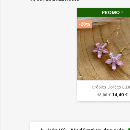
PROMO !
-20%
Aperçu rapid

Créoles Dorées EID
14,40 €
18,00 €