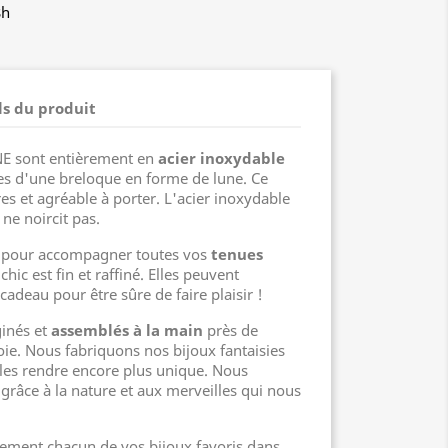
8h
ls du produit
NE sont entièrement en
acier inoxydable
es d'une breloque en forme de lune. Ce
res et agréable à porter. L'acier inoxydable
 ne noircit pas.
es pour accompagner toutes vos
tenues
hic est fin et raffiné. Elles peuvent
cadeau pour être sûre de faire plaisir !
ginés et
assemblés à la main
près de
e. Nous fabriquons nos bijoux fantaisies
 les rendre encore plus unique. Nous
grâce à la nature et aux merveilles qui nous
ment chacun de vos bijoux favoris dans